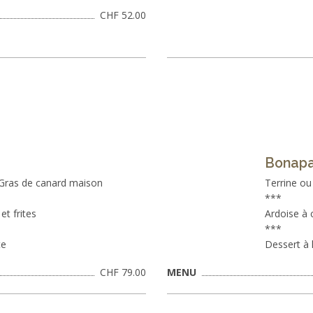
CHF 52.00
Bonapa
 Gras de canard maison
Terrine ou
***
et frites
Ardoise à 
***
te
Dessert à 
CHF 79.00
MENU