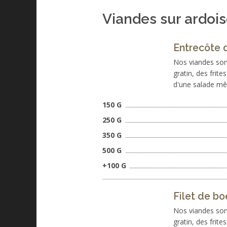
Viandes sur ardoi
Entrecôte 
Nos viandes son
gratin, des frit
d'une salade mê
150 G
250 G
350 G
500 G
+100 G
Filet de bo
Nos viandes son
gratin, des frit