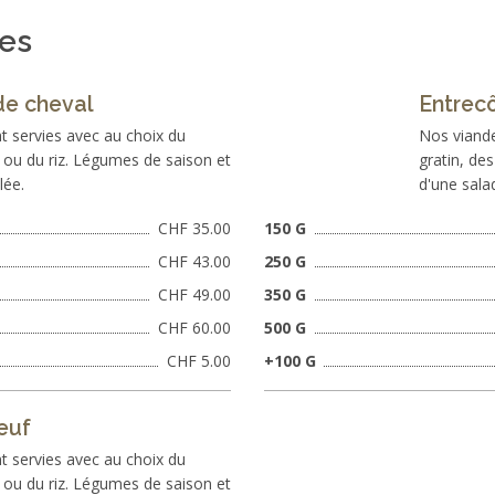
ses
de cheval
Entrec
t servies avec au choix du
Nos viande
es ou du riz. Légumes de saison et
gratin, de
lée.
d'une sala
CHF 35.00
150 G
CHF 43.00
250 G
CHF 49.00
350 G
CHF 60.00
500 G
CHF 5.00
+100 G
euf
t servies avec au choix du
es ou du riz. Légumes de saison et