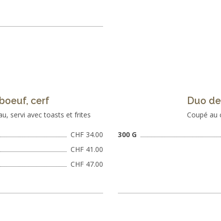
boeuf, cerf
Duo de
, servi avec toasts et frites
Coupé au c
CHF 34.00
300 G
CHF 41.00
CHF 47.00