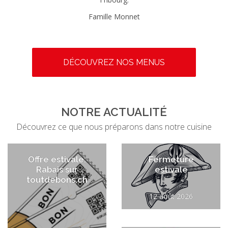
Famille Monnet
DÉCOUVREZ NOS MENUS
NOTRE ACTUALITÉ
Découvrez ce que nous préparons dans notre cuisine
Offre estivale:
Fermeture
Rabais sur
estivale
toutdebons.ch
12 août 2026